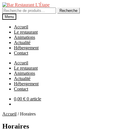
Aller
Aller
à
au
Recherche
Recherche
la
contenu
pour :
Menu
navigation
Accueil
Le restaurant
Animations
Actualité
Hébergement
Contact
Accueil
Le restaurant
Animations
Actualité
Hébergement
Contact
0,00
€
0 article
Accueil
/
Horaires
Horaires