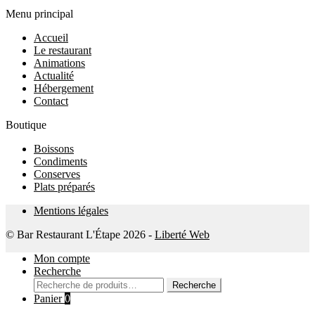
Menu principal
Accueil
Le restaurant
Animations
Actualité
Hébergement
Contact
Boutique
Boissons
Condiments
Conserves
Plats préparés
Mentions légales
© Bar Restaurant L'Étape 2026 -
Liberté Web
Mon compte
Recherche
Recherche
Recherche
pour :
Panier
0