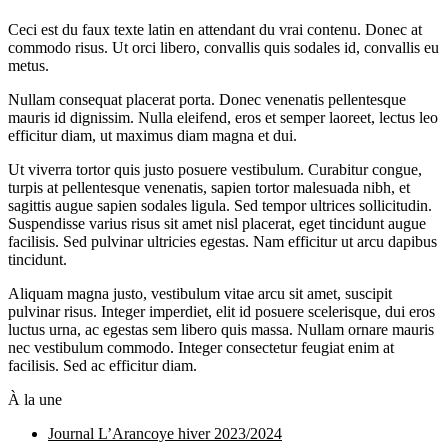
Ceci est du faux texte latin en attendant du vrai contenu. Donec at
commodo risus. Ut orci libero, convallis quis sodales id, convallis eu
metus.
Nullam consequat placerat porta. Donec venenatis pellentesque
mauris id dignissim. Nulla eleifend, eros et semper laoreet, lectus leo
efficitur diam, ut maximus diam magna et dui.
Ut viverra tortor quis justo posuere vestibulum. Curabitur congue,
turpis at pellentesque venenatis, sapien tortor malesuada nibh, et
sagittis augue sapien sodales ligula. Sed tempor ultrices sollicitudin.
Suspendisse varius risus sit amet nisl placerat, eget tincidunt augue
facilisis. Sed pulvinar ultricies egestas. Nam efficitur ut arcu dapibus
tincidunt.
Aliquam magna justo, vestibulum vitae arcu sit amet, suscipit
pulvinar risus. Integer imperdiet, elit id posuere scelerisque, dui eros
luctus urna, ac egestas sem libero quis massa. Nullam ornare mauris
nec vestibulum commodo. Integer consectetur feugiat enim at
facilisis. Sed ac efficitur diam.
À la une
Journal L’Arancoye hiver 2023/2024