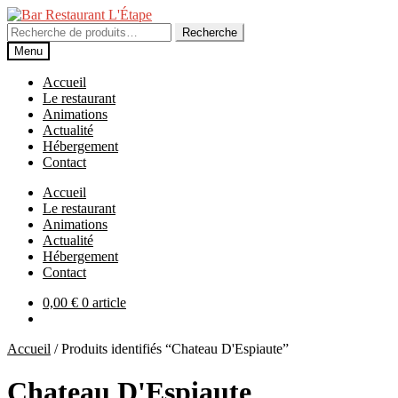
Aller
Aller
à
au
Recherche
Recherche
la
contenu
pour :
Menu
navigation
Accueil
Le restaurant
Animations
Actualité
Hébergement
Contact
Accueil
Le restaurant
Animations
Actualité
Hébergement
Contact
0,00
€
0 article
Accueil
/
Produits identifiés “Chateau D'Espiaute”
Chateau D'Espiaute