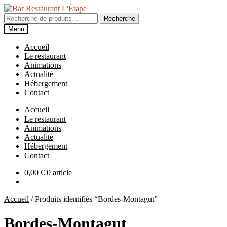
Aller
Aller
à
au
Recherche
Recherche
la
contenu
pour :
Menu
navigation
Accueil
Le restaurant
Animations
Actualité
Hébergement
Contact
Accueil
Le restaurant
Animations
Actualité
Hébergement
Contact
0,00
€
0 article
Accueil
/
Produits identifiés “Bordes-Montagut”
Bordes-Montagut